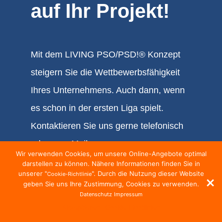
auf Ihr Projekt!
Mit dem LIVING PSO/PSD!® Konzept
steigern Sie die Wettbewerbsfähigkeit
Ihres Unternehmens. Auch dann, wenn
es schon in der ersten Liga spielt.
Kontaktieren Sie uns gerne telefonisch
oder per eMail.
Wir verwenden Cookies, um unsere Online-Angebote optimal
darstellen zu können. Nähere Informationen finden Sie in
unserer "
". Durch die Nutzung dieser Website
Cookie-Richtlinie
T
+49 2574.887880
geben Sie uns Ihre Zustimmung, Cookies zu verwenden.
M
info@ipm-print.de
Datenschutz
Impressum
Akzeptieren
Cookie Richtlinien