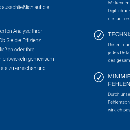
Wir kennen
 ausschließlich auf die
Digitaldru
die für Ihr
ierten Analyse Ihrer
R
TECHNI
Ob Sie die Effizienz
Unser Team
ießen oder Ihre
jedes Deta
r entwickeln gemeinsam
des gesamt
iele zu erreichen und
R
MINIMI
FEHLEN
Durch unser
Fehlentsch
wirklich p